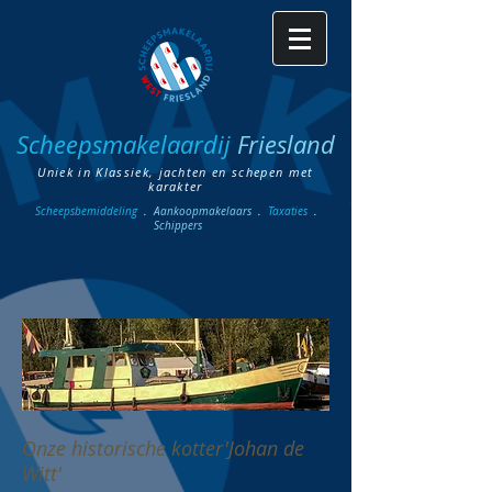
Scheepsmakelaardij
Friesland
Uniek in Klassiek, jachten en schepen met
karakter
Scheepsbemiddeling
.
Aankoopmakelaars
.
Taxaties
.
Schippers
Onze historische kotter'Johan de
Witt'