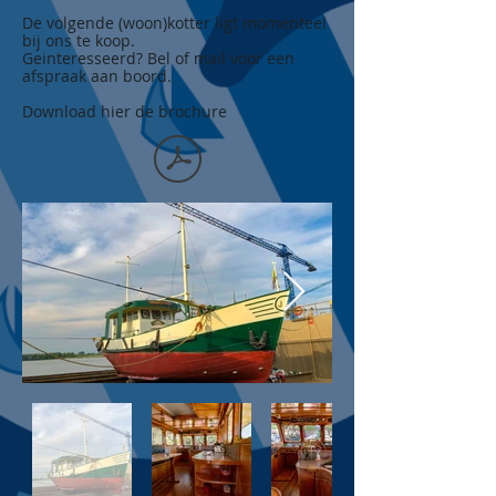
De volgende (woon)kotter ligt momenteel
bij ons te koop.
Geinteresseerd? Bel of mail voor een
afspraak aan boord.
Download hier de brochure