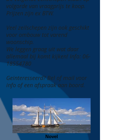
volgorde van vraagprijs te koop.
Prijzen zijn ex BTW.
Veel zeilschepen zijn ook geschikt
voor ombouw tot varend
woonschip.
We leggen graag uit wat daar
allemaal bij komt kijken! Info:
06-
18554780
Geinteresseerd? Bel of mail voor
info of een afspraak aan boord.
Novel