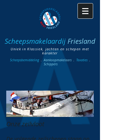
Scheepsmakelaardij
Friesland
Uniek in Klassiek, jachten en schepen met
karakter
Scheepsbemiddeling
.
Aankoopmakelaars
.
Taxaties
.
Schippers
Onze zeilvloot
De volgende zeilschepen staan op