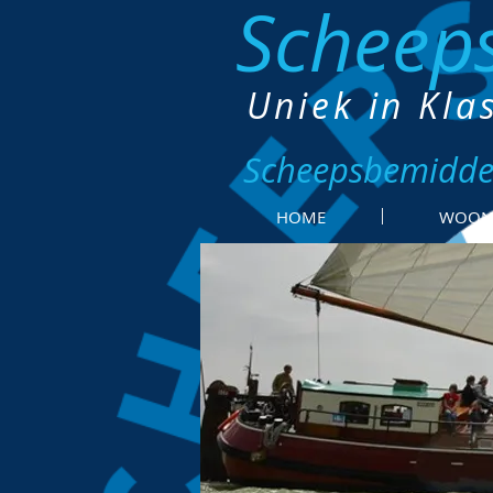
Scheep
Uniek in Kla
Scheepsbemidde
HOME
WOON