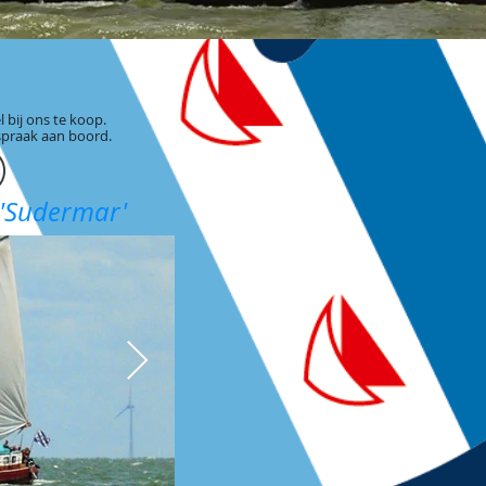
 bij ons te koop.
fspraak aan boord.
 'Sudermar'