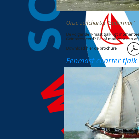
Onze zeilcharter 'Sudermar'
De volgende 1-mast tjalk ligt momenteel
Geinteresseerd? Bel of mail voor een a
Download hier de brochure
Eenmast charter tjalk