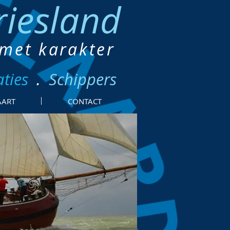
riesland
 met karakter
aties
.
Schippers
AART
CONTACT