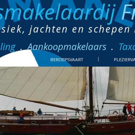
smakelaardij
F
ssiek, jachten en schepen
ling
.
Aankoopmakelaars
.
Tax
SCHEPEN
BEROEPSVAART
PLEZIERV